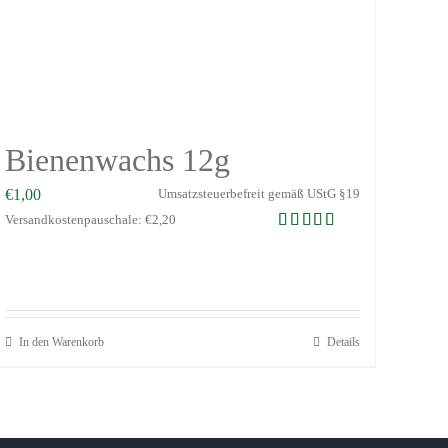
Bienenwachs 12g
€
1,00
Umsatzsteuerbefreit gemäß UStG §19
Versandkostenpauschale: €2,20
Bewertet mit
5.00
von 5
In den Warenkorb
Details