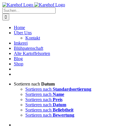
Zum
Instagram
Facebook
Inhalt
Suche
springen
nach:
Home
Über Uns
Kontakt
Imkerei
Blühpatenschaft
Alte Kartoffelsorten
Blog
Shop
Sortieren nach
Datum
Sortieren nach
Standardsortierung
Sortieren nach
Name
Sortieren nach
Preis
Sortieren nach
Datum
Sortieren nach
Beliebtheit
Sortieren nach
Bewertung