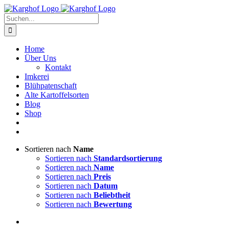
Zum
Instagram
Facebook
Inhalt
Suche
springen
nach:
Home
Über Uns
Kontakt
Imkerei
Blühpatenschaft
Alte Kartoffelsorten
Blog
Shop
Sortieren nach
Name
Sortieren nach
Standardsortierung
Sortieren nach
Name
Sortieren nach
Preis
Sortieren nach
Datum
Sortieren nach
Beliebtheit
Sortieren nach
Bewertung