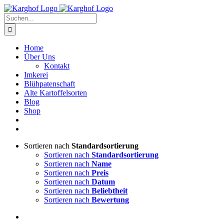
Zum
Instagram
Facebook
Inhalt
Suche
springen
nach:
Home
Über Uns
Kontakt
Imkerei
Blühpatenschaft
Alte Kartoffelsorten
Blog
Shop
Sortieren nach
Standardsortierung
Sortieren nach
Standardsortierung
Sortieren nach
Name
Sortieren nach
Preis
Sortieren nach
Datum
Sortieren nach
Beliebtheit
Sortieren nach
Bewertung