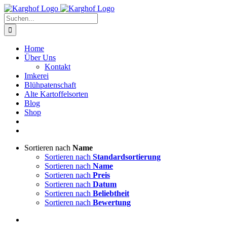
Zum
Instagram
Facebook
Inhalt
Suche
springen
nach:
Home
Über Uns
Kontakt
Imkerei
Blühpatenschaft
Alte Kartoffelsorten
Blog
Shop
Sortieren nach
Name
Sortieren nach
Standardsortierung
Sortieren nach
Name
Sortieren nach
Preis
Sortieren nach
Datum
Sortieren nach
Beliebtheit
Sortieren nach
Bewertung