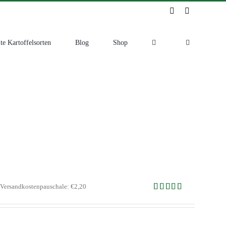
Instagram
Facebook
te Kartoffelsorten
Blog
Shop
Versandkostenpauschale: €2,20
Bewertet mit
5.00
von 5