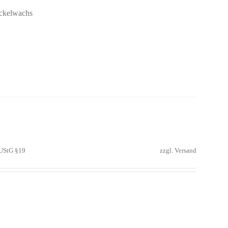
eckelwachs
 UStG §19
zzgl.
Versand