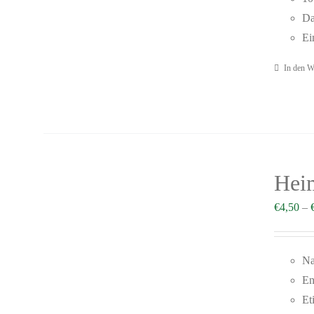
Da
Ei
In den W
Heim
€
4,50
–
Na
En
Et