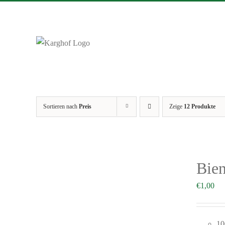
Zum
Inhalt
springen
Sortieren nach
Preis
Zeige
12 Produkte
Bie
€
1,00
10