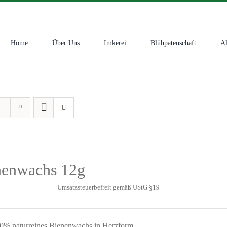
Home
Über Uns
Imkerei
Blühpatenschaft
Al
nenwachs 12g
Umsatzsteuerbefreit gemäß UStG §19
0% naturreines Bienenwachs in Herzform