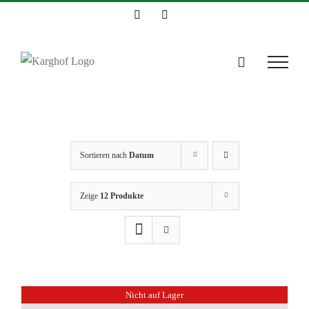
Zum
Instagram
Facebook
Inhalt
springen
Sortieren nach
Datum
Zeige
12 Produkte
Nicht auf Lager