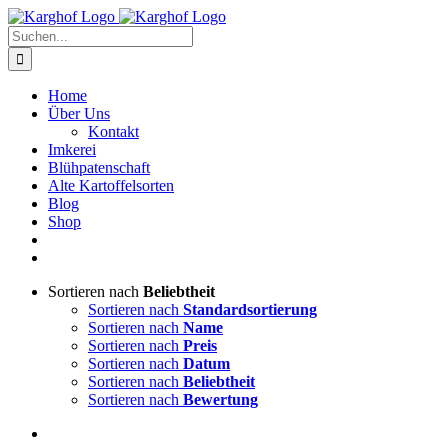
Zum
Instagram
Facebook
Inhalt
Suche
springen
nach:
Home
Über Uns
Kontakt
Imkerei
Blühpatenschaft
Alte Kartoffelsorten
Blog
Shop
Sortieren nach
Beliebtheit
Sortieren nach
Standardsortierung
Sortieren nach
Name
Sortieren nach
Preis
Sortieren nach
Datum
Sortieren nach
Beliebtheit
Sortieren nach
Bewertung