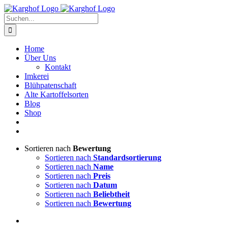
Zum
Instagram
Facebook
Inhalt
Suche
springen
nach:
Home
Über Uns
Kontakt
Imkerei
Blühpatenschaft
Alte Kartoffelsorten
Blog
Shop
Sortieren nach
Bewertung
Sortieren nach
Standardsortierung
Sortieren nach
Name
Sortieren nach
Preis
Sortieren nach
Datum
Sortieren nach
Beliebtheit
Sortieren nach
Bewertung