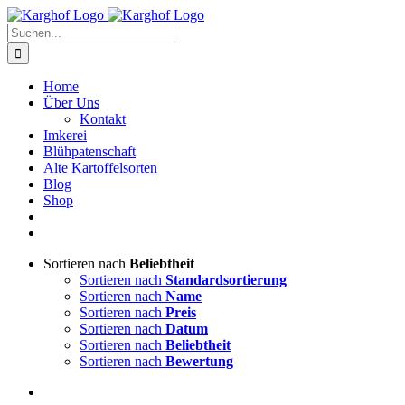
Zum
Instagram
Facebook
Inhalt
Suche
springen
nach:
Home
Über Uns
Kontakt
Imkerei
Blühpatenschaft
Alte Kartoffelsorten
Blog
Shop
Sortieren nach
Beliebtheit
Sortieren nach
Standardsortierung
Sortieren nach
Name
Sortieren nach
Preis
Sortieren nach
Datum
Sortieren nach
Beliebtheit
Sortieren nach
Bewertung