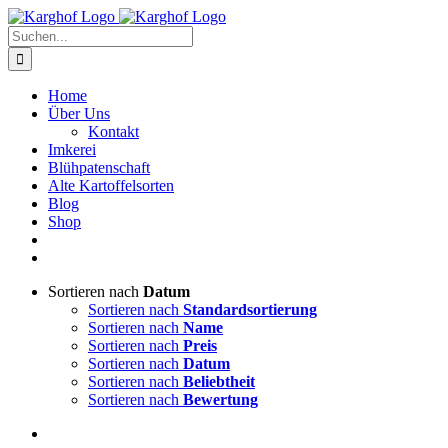
Zum
Instagram
Facebook
Inhalt
Suche
springen
nach:
Home
Über Uns
Kontakt
Imkerei
Blühpatenschaft
Alte Kartoffelsorten
Blog
Shop
Sortieren nach
Datum
Sortieren nach
Standardsortierung
Sortieren nach
Name
Sortieren nach
Preis
Sortieren nach
Datum
Sortieren nach
Beliebtheit
Sortieren nach
Bewertung