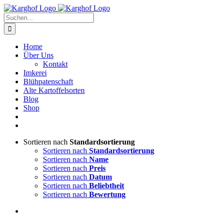
Zum
Instagram
Facebook
Inhalt
Suche
springen
nach:
Home
Über Uns
Kontakt
Imkerei
Blühpatenschaft
Alte Kartoffelsorten
Blog
Shop
Sortieren nach
Standardsortierung
Sortieren nach
Standardsortierung
Sortieren nach
Name
Sortieren nach
Preis
Sortieren nach
Datum
Sortieren nach
Beliebtheit
Sortieren nach
Bewertung