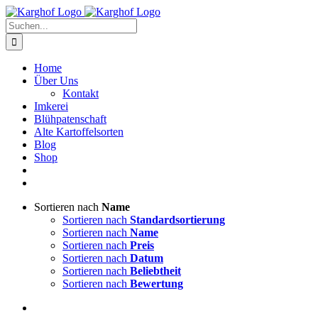
Zum
Instagram
Facebook
Inhalt
Suche
springen
nach:
Home
Über Uns
Kontakt
Imkerei
Blühpatenschaft
Alte Kartoffelsorten
Blog
Shop
Sortieren nach
Name
Sortieren nach
Standardsortierung
Sortieren nach
Name
Sortieren nach
Preis
Sortieren nach
Datum
Sortieren nach
Beliebtheit
Sortieren nach
Bewertung