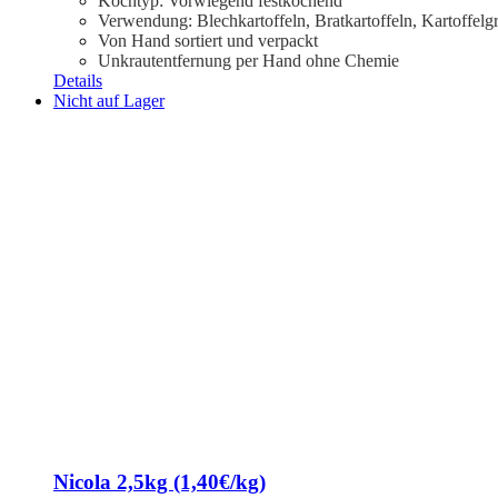
Kochtyp: Vorwiegend festkochend
Verwendung: Blechkartoffeln, Bratkartoffeln, Kartoffelg
Von Hand sortiert und verpackt
Unkrautentfernung per Hand ohne Chemie
Details
Nicht auf Lager
Nicola 2,5kg (1,40€/kg)