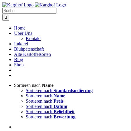
Zum
Instagram
Facebook
Inhalt
Suche
springen
nach:
Home
Über Uns
Kontakt
Imkerei
Blühpatenschaft
Alte Kartoffelsorten
Blog
Shop
Sortieren nach
Name
Sortieren nach
Standardsortierung
Sortieren nach
Name
Sortieren nach
Preis
Sortieren nach
Datum
Sortieren nach
Beliebtheit
Sortieren nach
Bewertung