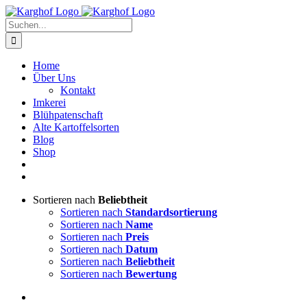
Zum
Instagram
Facebook
Inhalt
Suche
springen
nach:
Home
Über Uns
Kontakt
Imkerei
Blühpatenschaft
Alte Kartoffelsorten
Blog
Shop
Sortieren nach
Beliebtheit
Sortieren nach
Standardsortierung
Sortieren nach
Name
Sortieren nach
Preis
Sortieren nach
Datum
Sortieren nach
Beliebtheit
Sortieren nach
Bewertung