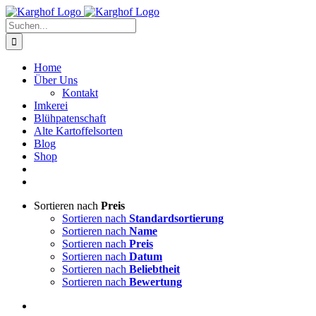
Zum
Instagram
Facebook
Inhalt
Suche
springen
nach:
Home
Über Uns
Kontakt
Imkerei
Blühpatenschaft
Alte Kartoffelsorten
Blog
Shop
Sortieren nach
Preis
Sortieren nach
Standardsortierung
Sortieren nach
Name
Sortieren nach
Preis
Sortieren nach
Datum
Sortieren nach
Beliebtheit
Sortieren nach
Bewertung