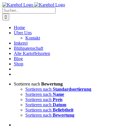
Zum
Instagram
Facebook
Inhalt
Suche
springen
nach:
Home
Über Uns
Kontakt
Imkerei
Blühpatenschaft
Alte Kartoffelsorten
Blog
Shop
Sortieren nach
Bewertung
Sortieren nach
Standardsortierung
Sortieren nach
Name
Sortieren nach
Preis
Sortieren nach
Datum
Sortieren nach
Beliebtheit
Sortieren nach
Bewertung