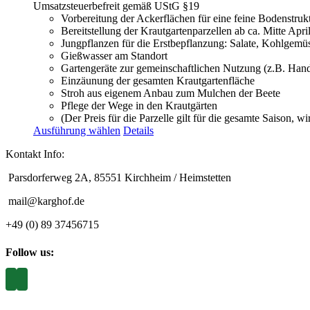
Umsatzsteuerbefreit gemäß UStG §19
Vorbereitung der Ackerflächen für eine feine Bodenstruk
Bereitstellung der Krautgartenparzellen ab ca. Mitte Apr
Jungpflanzen für die Erstbepflanzung: Salate, Kohlgemüs
Gießwasser am Standort
Gartengeräte zur gemeinschaftlichen Nutzung (z.B. Han
Einzäunung der gesamten Krautgartenfläche
Stroh aus eigenem Anbau zum Mulchen der Beete
Pflege der Wege in den Krautgärten
(Der Preis für die Parzelle gilt für die gesamte Saison, w
Ausführung wählen
Details
Kontakt Info:
Parsdorferweg 2A, 85551 Kirchheim / Heimstetten
mail@karghof.de
+49 (0) 89 37456715
Follow us: