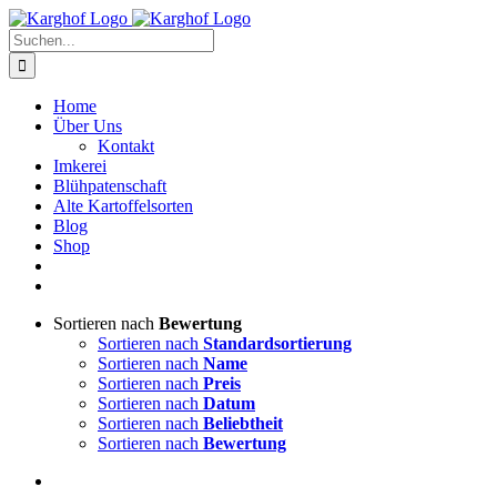
Zum
Instagram
Facebook
Inhalt
Suche
springen
nach:
Home
Über Uns
Kontakt
Imkerei
Blühpatenschaft
Alte Kartoffelsorten
Blog
Shop
Sortieren nach
Bewertung
Sortieren nach
Standardsortierung
Sortieren nach
Name
Sortieren nach
Preis
Sortieren nach
Datum
Sortieren nach
Beliebtheit
Sortieren nach
Bewertung