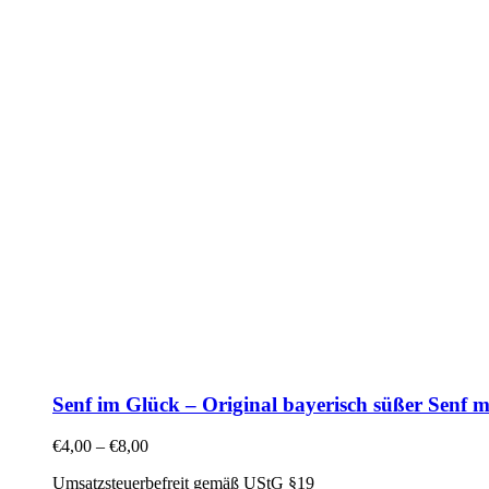
Senf im Glück – Original bayerisch süßer Senf 
€
4,00
–
€
8,00
Umsatzsteuerbefreit gemäß UStG §19