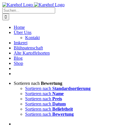
Zum
Instagram
Facebook
Inhalt
Suche
springen
nach:
Home
Über Uns
Kontakt
Imkerei
Blühpatenschaft
Alte Kartoffelsorten
Blog
Shop
Sortieren nach
Bewertung
Sortieren nach
Standardsortierung
Sortieren nach
Name
Sortieren nach
Preis
Sortieren nach
Datum
Sortieren nach
Beliebtheit
Sortieren nach
Bewertung