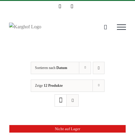
Zum
Instagram
Facebook
Inhalt
springen
Sortieren nach
Datum
Zeige
12 Produkte
Nicht auf Lager