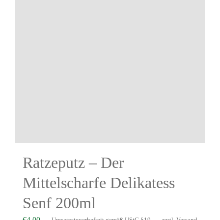
Ratzeputz – Der
Mittelscharfe Delikatess
Senf 200ml
€
4,00
Umsatzsteuerbefreit gemäß UStG §19
zzgl.
Versand