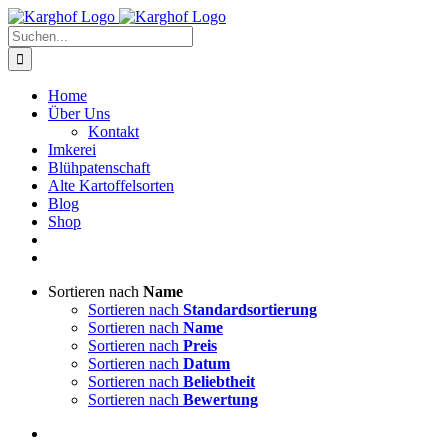
Zum
Instagram
Facebook
Inhalt
Suche
springen
nach:
Home
Über Uns
Kontakt
Imkerei
Blühpatenschaft
Alte Kartoffelsorten
Blog
Shop
Sortieren nach
Name
Sortieren nach
Standardsortierung
Sortieren nach
Name
Sortieren nach
Preis
Sortieren nach
Datum
Sortieren nach
Beliebtheit
Sortieren nach
Bewertung