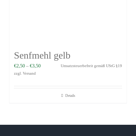
Senfmehl gelb
€
2,50
–
€
3,50
Umsatzsteuerbefreit gemäß UStG §19
zzgl.
Versand
Details