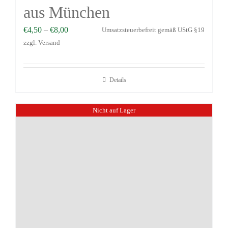
aus München
€
4,50
–
€
8,00
Umsatzsteuerbefreit gemäß UStG §19
zzgl.
Versand
Details
Nicht auf Lager