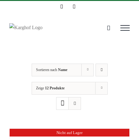
Zum
Instagram
Facebook
Inhalt
springen
Sortieren nach
Name
Zeige
12 Produkte
Nicht auf Lager