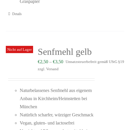
Graspapier
Details
Senfmehl gelb
Nicht auf Lager
€
2,50
–
€
3,50
Umsatzsteuerbefreit gemäß UStG §19
zzgl.
Versand
Naturbelassenes Senfmehl aus eigenem
Anbau in Kirchheim/Heimstetten bei
München
Natürlich scharfer, würziger Geschmack
Vegan, gluten- und lactosefrei