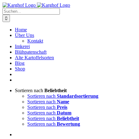
Zum
Instagram
Facebook
Inhalt
Suche
springen
nach:
Home
Über Uns
Kontakt
Imkerei
Blühpatenschaft
Alte Kartoffelsorten
Blog
Shop
Sortieren nach
Beliebtheit
Sortieren nach
Standardsortierung
Sortieren nach
Name
Sortieren nach
Preis
Sortieren nach
Datum
Sortieren nach
Beliebtheit
Sortieren nach
Bewertung