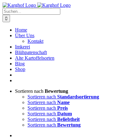
Zum
Instagram
Facebook
Inhalt
Suche
springen
nach:
Home
Über Uns
Kontakt
Imkerei
Blühpatenschaft
Alte Kartoffelsorten
Blog
Shop
Sortieren nach
Bewertung
Sortieren nach
Standardsortierung
Sortieren nach
Name
Sortieren nach
Preis
Sortieren nach
Datum
Sortieren nach
Beliebtheit
Sortieren nach
Bewertung