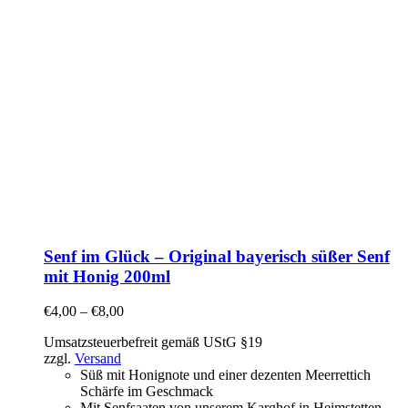
Senf im Glück – Original bayerisch süßer Senf
mit Honig 200ml
€
4,00
–
€
8,00
Umsatzsteuerbefreit gemäß UStG §19
zzgl.
Versand
Süß mit Honignote und einer dezenten Meerrettich
Schärfe im Geschmack
Mit Senfsaaten von unserem Karghof in Heimstetten