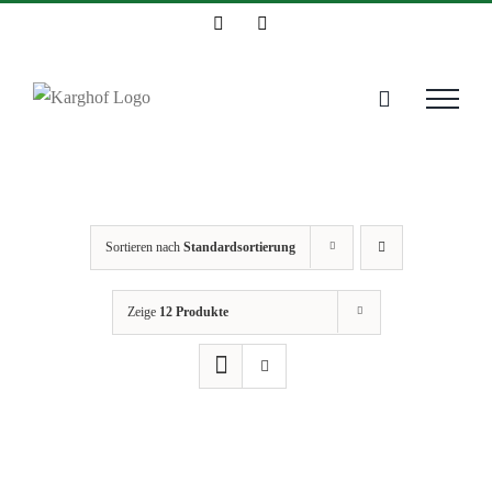
Zum
Instagram
Facebook
Inhalt
springen
Sortieren nach
Standardsortierung
Zeige
12 Produkte