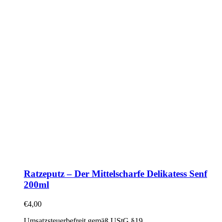
Ratzeputz – Der Mittelscharfe Delikatess Senf
200ml
€
4,00
Umsatzsteuerbefreit gemäß UStG §19