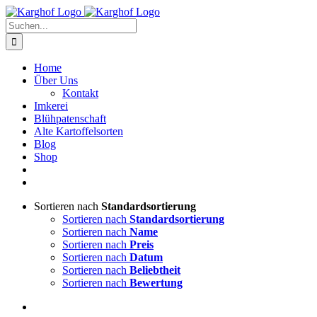
Zum
Instagram
Facebook
Inhalt
Suche
springen
nach:
Home
Über Uns
Kontakt
Imkerei
Blühpatenschaft
Alte Kartoffelsorten
Blog
Shop
Sortieren nach
Standardsortierung
Sortieren nach
Standardsortierung
Sortieren nach
Name
Sortieren nach
Preis
Sortieren nach
Datum
Sortieren nach
Beliebtheit
Sortieren nach
Bewertung