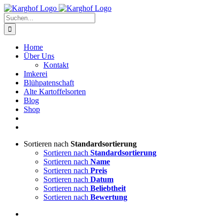
Zum
Instagram
Facebook
Inhalt
Suche
springen
nach:
Home
Über Uns
Kontakt
Imkerei
Blühpatenschaft
Alte Kartoffelsorten
Blog
Shop
Sortieren nach
Standardsortierung
Sortieren nach
Standardsortierung
Sortieren nach
Name
Sortieren nach
Preis
Sortieren nach
Datum
Sortieren nach
Beliebtheit
Sortieren nach
Bewertung