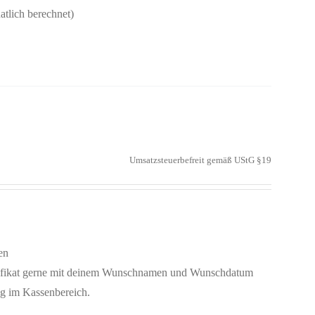
natlich berechnet)
Umsatzsteuerbefreit gemäß UStG §19
en
rtifikat gerne mit deinem Wunschnamen und Wunschdatum
ng im Kassenbereich.