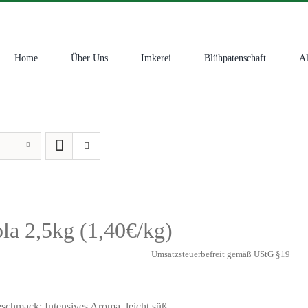
Home
Über Uns
Imkerei
Blühpatenschaft
Al
la 2,5kg (1,40€/kg)
Umsatzsteuerbefreit gemäß UStG §19
schmack: Intensives Aroma, leicht süß