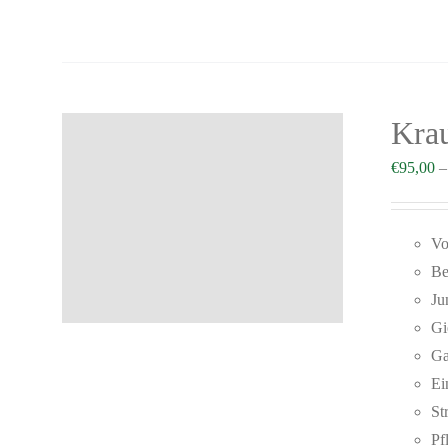
Krau
€
95,00
Vo
Be
Ju
Gi
Ga
Ei
St
Pf