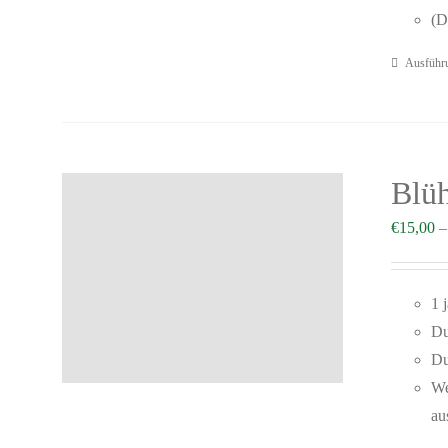
(D
Ausführ
Blü
€
15,00
1 
Du
Du
We
au