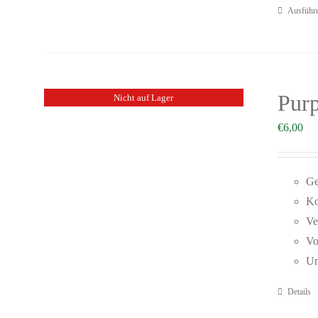
Ausführ
Purp
Nicht auf Lager
€
6,00
Ge
Ko
Ve
Vo
Un
Details