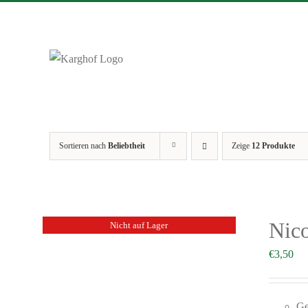
Zum
Inhalt
springen
Sortieren nach
Beliebtheit
Zeige
12 Produkte
Nico
Nicht auf Lager
€
3,50
Ge