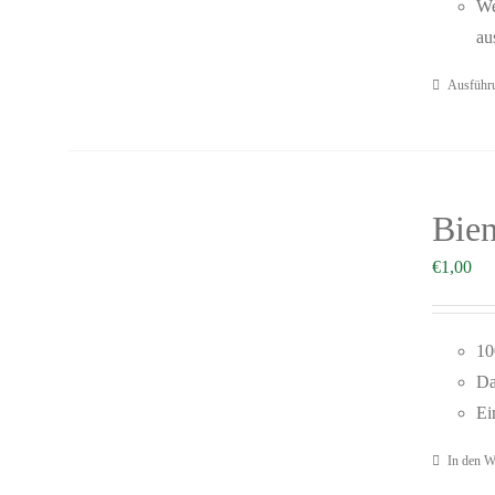
We
au
Ausführ
Bie
€
1,00
10
Da
Ei
In den W