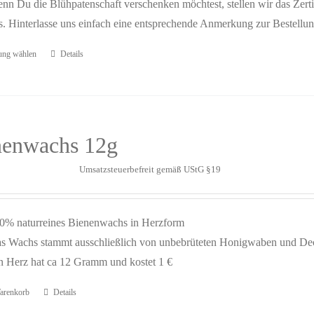
nn Du die Blühpatenschaft verschenken möchtest, stellen wir das Ze
s. Hinterlasse uns einfach eine entsprechende Anmerkung zur Bestellu
ung wählen
Details
nenwachs 12g
Umsatzsteuerbefreit gemäß UStG §19
0% naturreines Bienenwachs in Herzform
s Wachs stammt ausschließlich von unbebrüteten Honigwaben und D
n Herz hat ca 12 Gramm und kostet 1 €
arenkorb
Details