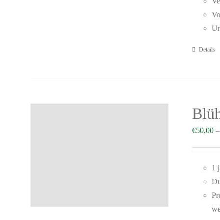
Ve
Vo
Un
Details
Blü
€
50,00
1 
Du
Pr
we