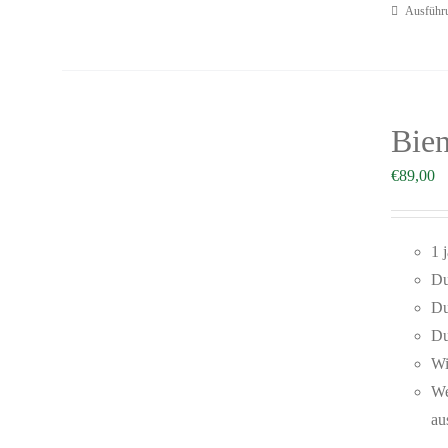
Ausführ
Bien
€
89,00
1 
Du
Du
Du
Wi
We
au