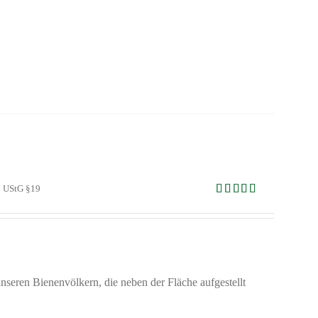
ß UStG §19
Bewertet mit
5.00
von 5
seren Bienenvölkern, die neben der Fläche aufgestellt