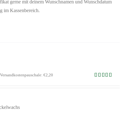
rtifikat gerne mit deinem Wunschnamen und Wunschdatum
ng im Kassenbereich.
Versandkostenpauschale: €2,20
Bewertet mit
5.00
von 5
eckelwachs