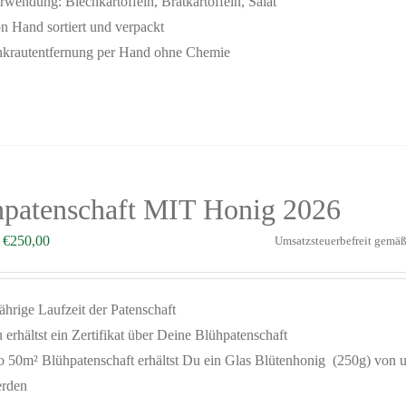
rwendung: Blechkartoffeln, Bratkartoffeln, Salat
n Hand sortiert und verpackt
krautentfernung per Hand ohne Chemie
hpatenschaft MIT Honig 2026
–
€
250,00
Umsatzsteuerbefreit gemä
jährige Laufzeit der Patenschaft
 erhältst ein Zertifikat über Deine Blühpatenschaft
o 50m² Blühpatenschaft erhältst Du ein Glas Blütenhonig (250g) von un
rden