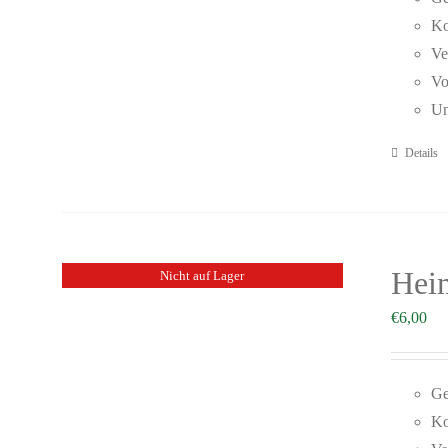
Ko
Ve
Vo
Un
Details
Heim
Nicht auf Lager
€
6,00
Ge
Ko