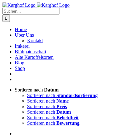
Zum
Instagram
Facebook
Inhalt
Suche
springen
nach:
Home
Über Uns
Kontakt
Imkerei
Blühpatenschaft
Alte Kartoffelsorten
Blog
Shop
Sortieren nach
Datum
Sortieren nach
Standardsortierung
Sortieren nach
Name
Sortieren nach
Preis
Sortieren nach
Datum
Sortieren nach
Beliebtheit
Sortieren nach
Bewertung