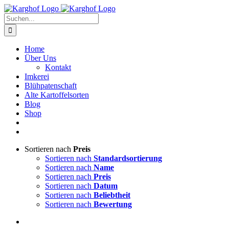
Zum
Instagram
Facebook
Inhalt
Suche
springen
nach:
Home
Über Uns
Kontakt
Imkerei
Blühpatenschaft
Alte Kartoffelsorten
Blog
Shop
Sortieren nach
Preis
Sortieren nach
Standardsortierung
Sortieren nach
Name
Sortieren nach
Preis
Sortieren nach
Datum
Sortieren nach
Beliebtheit
Sortieren nach
Bewertung