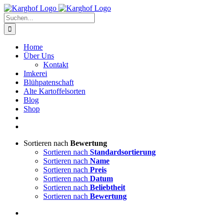
Zum
Instagram
Facebook
Inhalt
Suche
springen
nach:
Home
Über Uns
Kontakt
Imkerei
Blühpatenschaft
Alte Kartoffelsorten
Blog
Shop
Sortieren nach
Bewertung
Sortieren nach
Standardsortierung
Sortieren nach
Name
Sortieren nach
Preis
Sortieren nach
Datum
Sortieren nach
Beliebtheit
Sortieren nach
Bewertung