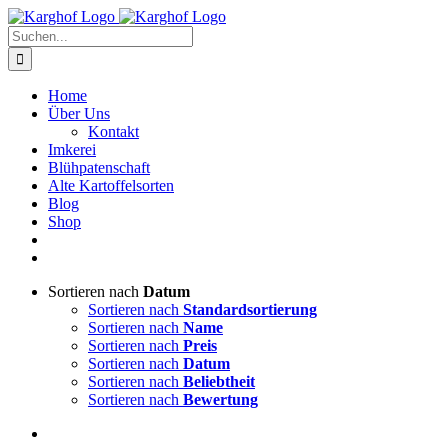
Zum
Instagram
Facebook
Inhalt
Suche
springen
nach:
Home
Über Uns
Kontakt
Imkerei
Blühpatenschaft
Alte Kartoffelsorten
Blog
Shop
Sortieren nach
Datum
Sortieren nach
Standardsortierung
Sortieren nach
Name
Sortieren nach
Preis
Sortieren nach
Datum
Sortieren nach
Beliebtheit
Sortieren nach
Bewertung