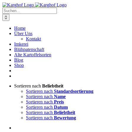
Zum
Instagram
Facebook
Inhalt
Suche
springen
nach:
Home
Über Uns
Kontakt
Imkerei
Blühpatenschaft
Alte Kartoffelsorten
Blog
Shop
Sortieren nach
Beliebtheit
Sortieren nach
Standardsortierung
Sortieren nach
Name
Sortieren nach
Preis
Sortieren nach
Datum
Sortieren nach
Beliebtheit
Sortieren nach
Bewertung