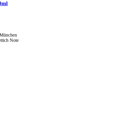
00ml
i München
ttich Note