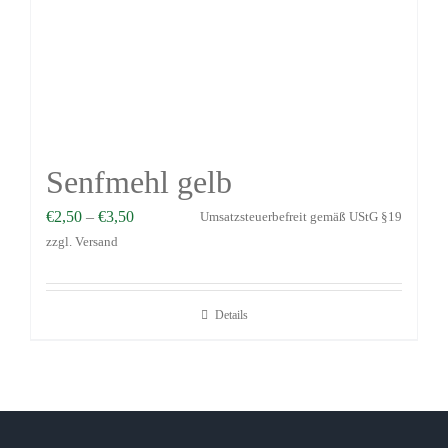
Senfmehl gelb
€
2,50
–
€
3,50
Umsatzsteuerbefreit gemäß UStG §19
zzgl.
Versand
Details