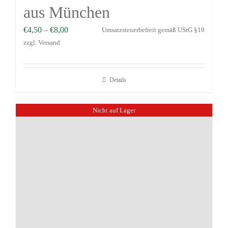
aus München
€
4,50
–
€
8,00
Umsatzsteuerbefreit gemäß UStG §19
zzgl.
Versand
Details
Nicht auf Lager