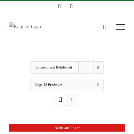
Zum
Instagram
Facebook
Inhalt
springen
Sortieren nach
Beliebtheit
Zeige
12 Produkte
Nicht auf Lager