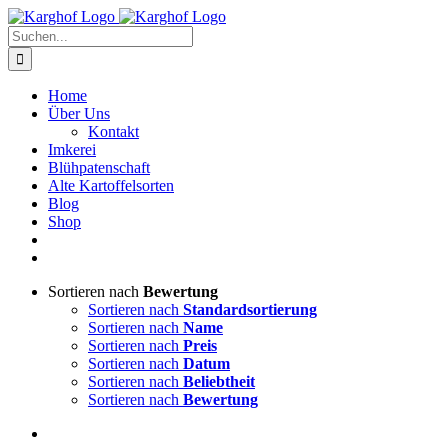
Zum
Instagram
Facebook
Inhalt
Suche
springen
nach:
Home
Über Uns
Kontakt
Imkerei
Blühpatenschaft
Alte Kartoffelsorten
Blog
Shop
Sortieren nach
Bewertung
Sortieren nach
Standardsortierung
Sortieren nach
Name
Sortieren nach
Preis
Sortieren nach
Datum
Sortieren nach
Beliebtheit
Sortieren nach
Bewertung