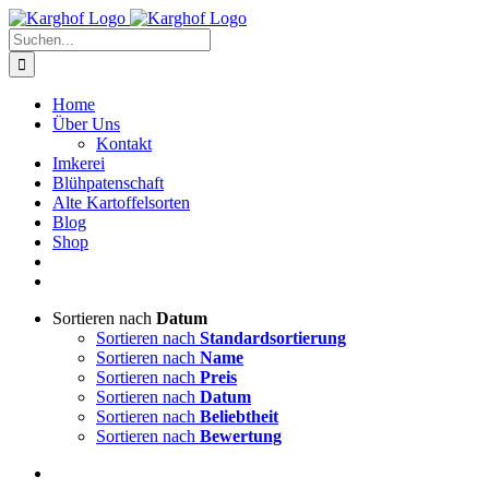
Zum
Instagram
Facebook
Inhalt
Suche
springen
nach:
Home
Über Uns
Kontakt
Imkerei
Blühpatenschaft
Alte Kartoffelsorten
Blog
Shop
Sortieren nach
Datum
Sortieren nach
Standardsortierung
Sortieren nach
Name
Sortieren nach
Preis
Sortieren nach
Datum
Sortieren nach
Beliebtheit
Sortieren nach
Bewertung