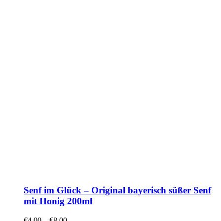
Senf im Glück – Original bayerisch süßer Senf
mit Honig 200ml
€
4,00
–
€
8,00